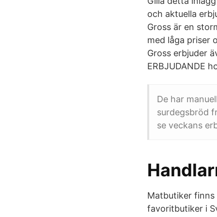
Gilla detta inläg
och aktuella erb
Gross är en stor
med låga priser o
Gross erbjuder ä
ERBJUDANDE hos
De har manuell
surdegsbröd fr
se veckans erb
Handlarn
Matbutiker finns
favoritbutiker i 