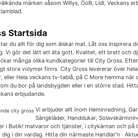
välkända märken såsom Willys, ÖoB, Lidl, Veckans er
klamblad.
s Startsida
ar du allt för dig som älskar mat. Låt oss inspirera d
. Vi gör det lätt att äta gott. Kvalitet, ett brett och 
ockar många olika kundkategorier till City Gross. Eft
gt stora volymer finns City Gross levererar över hela
rr, eller Hela veckans tv-tablå, på C More hemma när 
om du bor på landsbygden eller i en större stad. Hitt
ckans erbjudande.
Vi erbjuder allt inom Heminredning, Gar
Sängkläder, Handdukar, Solavskärmnin
er i Butik! matvaror och tjänster, i citykärnan och på
r dig i din vardag. Hitta din närmaste Handlar'n · Akt