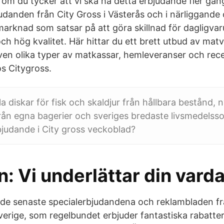
g om du tycker att vi ska ha detta erbjudande fler gån
judanden från City Gross i Västerås och i närliggande
marknad som satsar på att göra skillnad för dagligv
ch hög kvalitet. Här hittar du ett brett utbud av mat
ven olika typer av matkassar, hemleveranser och re
 Citygross.
a diskar för fisk och skaldjur från hållbara bestånd, 
ån egna bagerier och sveriges bredaste livsmedelssor
judande i City gross veckoblad?
: Vi underlättar din vard
 de senaste specialerbjudandena och reklambladen fr
Sverige, som regelbundet erbjuder fantastiska rabatter