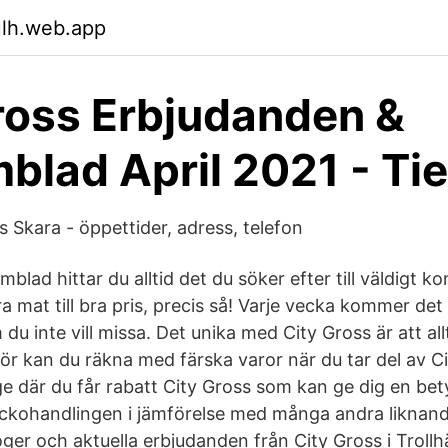
ulh.web.app
ross Erbjudanden &
blad April 2021 - Ti
 Skara - öppettider, adress, telefon
mblad hittar du alltid det du söker efter till väldigt k
ra mat till bra pris, precis så! Varje vecka kommer de
u inte vill missa. Det unika med City Gross är att all
för kan du räkna med färska varor när du tar del av C
 där du får rabatt City Gross som kan ge dig en betyd
ckohandlingen i jämförelse med många andra liknand
ger och aktuella erbjudanden från City Gross i Trollh