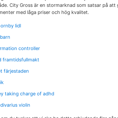
de. City Gross är en stormarknad som satsar på att g
enter med låga priser och hög kvalitet.
ornby lidl
 barn
rmation controller
d framtidsfullmakt
 färjestaden
ik
ey taking charge of adhd
divarius violin