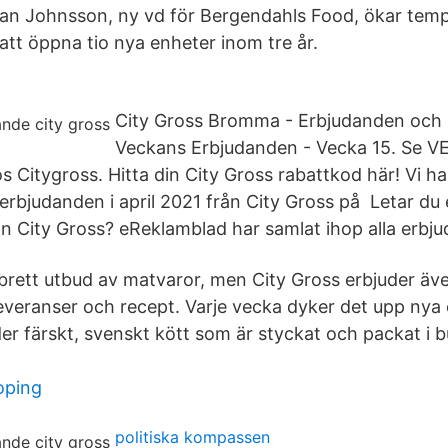
han Johnsson, ny vd för Bergendahls Food, ökar temp
att öppna tio nya enheter inom tre år.
City Gross Bromma - Erbjudanden och 
Veckans Erbjudanden - Vecka 15. Se 
itygross. Hitta din City Gross rabattkod här! Vi har 
erbjudanden i april 2021 från City Gross på Letar du 
n City Gross? eReklamblad har samlat ihop alla erbju
 brett utbud av matvaror, men City Gross erbjuder äve
veranser och recept. Varje vecka dyker det upp nya
er färskt, svenskt kött som är styckat och packat i b
koping
politiska kompassen