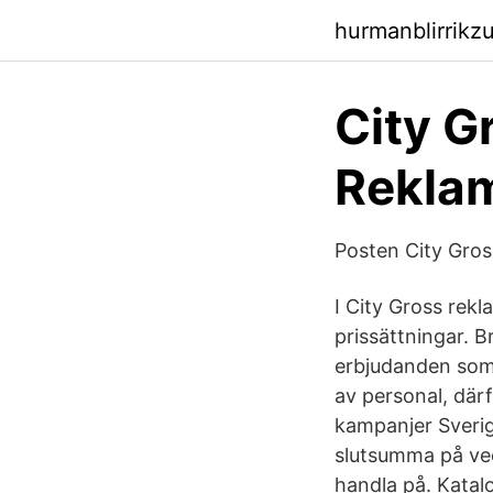
hurmanblirrikz
City G
Reklam
Posten City Gross
I City Gross rekla
prissättningar. B
erbjudanden som d
av personal, där
kampanjer Sverige
slutsumma på ve
handla på. Katalo