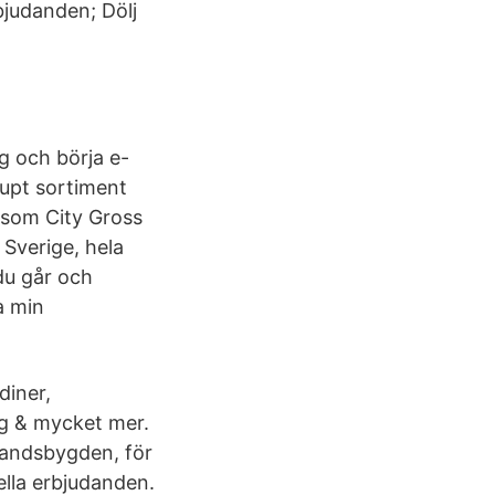
bjudanden; Dölj
ig och börja e-
djupt sortiment
ersom City Gross
 Sverige, hela
du går och
a min
diner,
g & mycket mer.
 landsbygden, för
uella erbjudanden.