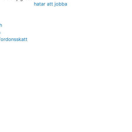
hatar att jobba
h
m
 fordonsskatt