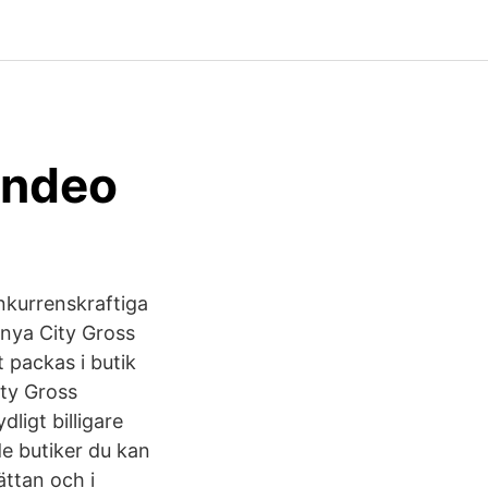
endeo
onkurrenskraftiga
t nya City Gross
t packas i butik
ity Gross
ligt billigare
e butiker du kan
ättan och i