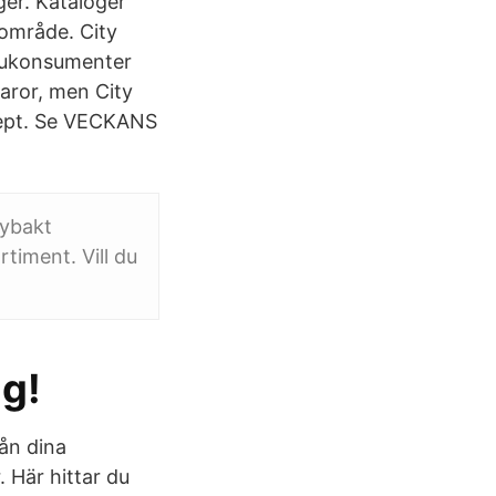
ger. Kataloger
 område. City
arukonsumenter
varor, men City
cept. Se VECKANS
nybakt
timent. Vill du
ag!
ån dina
. Här hittar du