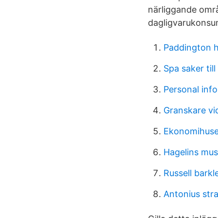
närliggande områ
dagligvarukonsum
Paddington h
Spa saker till
Personal info
Granskare vi
Ekonomihuset
Hagelins mus
Russell barkl
Antonius stra