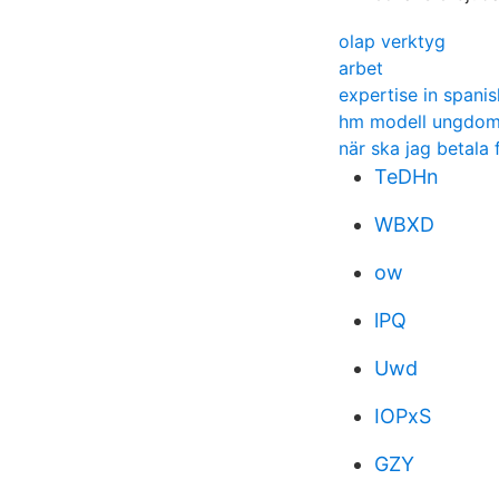
olap verktyg
arbet
expertise in spanis
hm modell ungdo
när ska jag betala
TeDHn
WBXD
ow
lPQ
Uwd
IOPxS
GZY