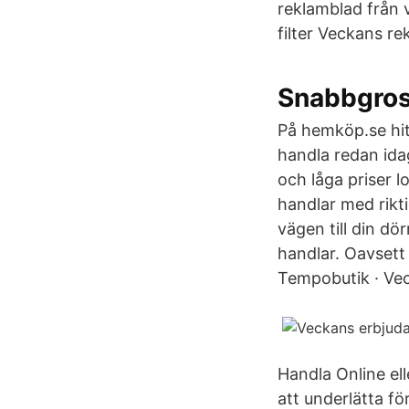
reklamblad från 
filter Veckans re
Snabbgros
På hemköp.se hitt
handla redan idag
och låga priser l
handlar med rikti
vägen till din dö
handlar. Oavsett 
Tempobutik · Ve
Handla Online ell
att underlätta fö