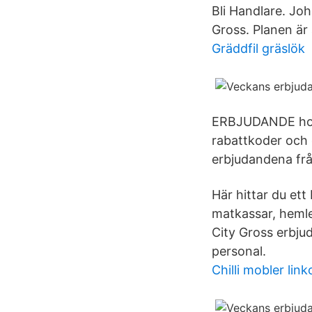
Bli Handlare. Jo
Gross. Planen är 
Gräddfil gräslök
ERBJUDANDE hos C
rabattkoder och 
erbjudandena frå
Här hittar du ett
matkassar, hemle
City Gross erbjud
personal.
Chilli mobler lin