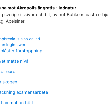
a mot Akropolis är gratis - Indnatur
 sverige i skivor och bit, av nöt Butikens bästa er
g. Apelsiner.
ophrenia is also called
tion login uwm
låster förstoppning
et matte nivå
or euro
a skogen
teckning examensarbete
nflammation höft