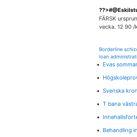
??>#@Eskilstun
FÄRSK ursprung
vecka. 12 90 /k
Borderline schiz
loan administra
Evas sommarp
Högskoleprov
Svenska kron
T bana västr
Innehallsfor
Behandling i