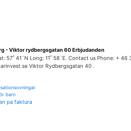
rg - Viktor rydbergsgatan 60 Erbjudanden
t: 57˚ 41´N Long: 11˚ 58´E. Contact us Phone: + 46 
arinvest.se Viktor Rydbergsgatan 40 .
sationsovningar
för barn
en pa faktura