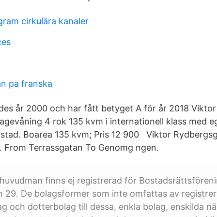
gram cirkulära kanaler
ces
an pa franska
des år 2000 och har fått betyget A för år 2018 Vikt
tagevåning 4 rok 135 kvm i internationell klass med e
astad. Boarea 135 kvm; Pris 12 900 Viktor Rydbergsg
s. From Terrassgatan To Genomg ngen.
huvudman finns ej registrerad för Bostadsrättsfören
29. De bolagsformer som inte omfattas av registrer
g och dotterbolag till dessa, enkla bolag, enskilda nä