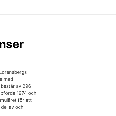
nser
i Lorensbergs
lla med
består av 296
ppförda 1974 och
muläret för att
 del av och