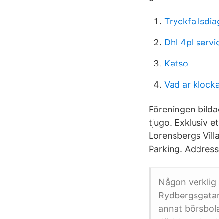
Tryckfallsdia
Dhl 4pl servi
Katso
Vad ar klock
Föreningen bilda
tjugo. Exklusiv e
Lorensbergs Vill
Parking. Addres
Någon verklig 
Rydbergsgatan 
annat börsbola