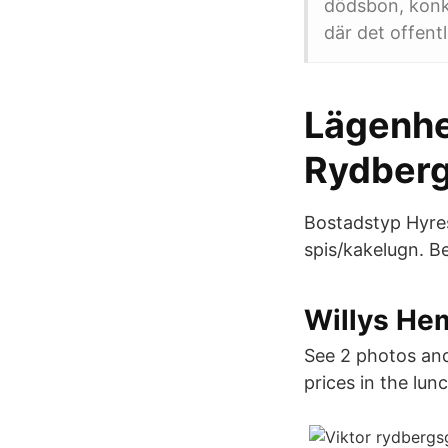
dödsbon, konk
där det offent
Lägenhe
Rydberg
Bostadstyp Hyres
spis/kakelugn. B
Willys He
See 2 photos and 
prices in the lun