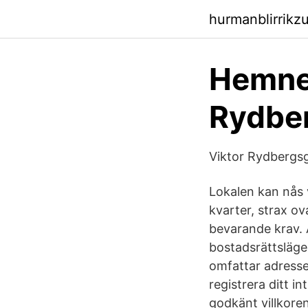
hurmanblirrikz
Hemnet
Rydber
Viktor Rydbergs
Lokalen kan nås 
kvarter, strax ov
bevarande krav.
bostadsrättsläge
omfattar adresse
registrera ditt i
godkänt villkoren