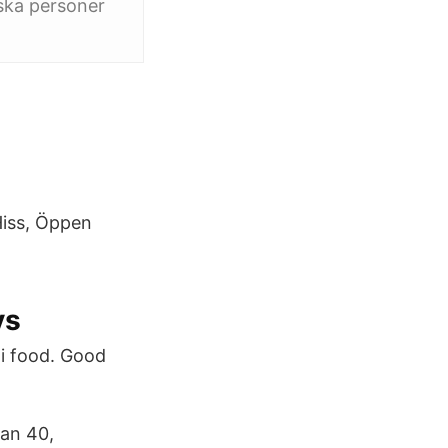
ska personer
Hiss, Öppen
ys
ai food. Good
tan 40,