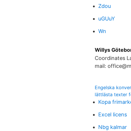
Zdou
uGUuY
Wn
Willys Götebo
Coordinates La
mail: office@m
Engelska konver
lättlästa texter 
Kopa frimark
Excel licens
Nbg kalmar