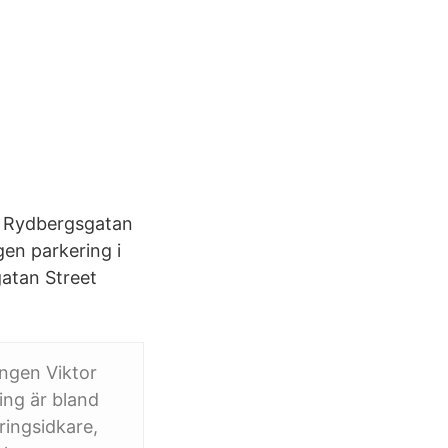
or Rydbergsgatan
gen parkering i
atan Street
ingen Viktor
ing är bland
ringsidkare,