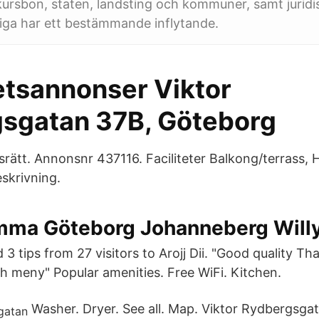
ursbon, staten, landsting och kommuner, samt juridi
liga har ett bestämmande inflytande.
tsannonser Viktor
sgatan 37B, Göteborg
rätt. Annonsnr 437116. Faciliteter Balkong/terrass, 
eskrivning.
mma Göteborg Johanneberg Will
3 tips from 27 visitors to Arojj Dii. "Good quality Th
ch meny" Popular amenities. Free WiFi. Kitchen.
Washer. Dryer. See all. Map. Viktor Rydbergsga