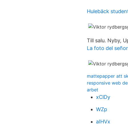
Hulebäck studen
Till salu. Nyby, 
La foto del señor
mattepapper att sk
responsive web de
arbet
xClDy
WZp
aIHVx