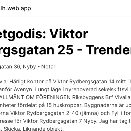
ulh.web.app
godis: Viktor
gsgatan 25 - Trende
gatan 36, Nyby - Notar
via: Härligt kontor på Viktor Rydbergsgatan 14 mitt 
anför Avenyn. Lungt läge i nyrenoverad sekelskiftsvi
 ALLMÄNT OM FÖRENINGEN Riksbyggens Brf Vivalla 
nheter fördelat på 15 huskroppar. Byggnaderna är u
rna Viktor Rydbergsgatan 2-40 (jämna) och Fyll i for
ntresse för Viktor Rydbergsgatan 7 Nyby. Jag har tagit
. Skicka. Liknande objekt.