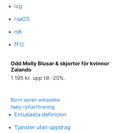
Izg
rsaOS
njK
fFO
Odd Molly Blusar & skjortor för kvinnor
Zalando
1 195 kr. upp till -20%.
Bjorn saven wikipedia
heby ryttarförening
Entusiasta definicion
Tjanster utan uppdrag