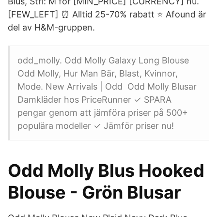
Blus, Strl: M för [MIN_PRICE] [CURRENCY] nu.
[FEW_LEFT] ⏰ Alltid 25-70% rabatt ⭐️ Afound är
del av H&M-gruppen.
odd_molly. Odd Molly Galaxy Long Blouse
Odd Molly, Hur Man Bär, Blast, Kvinnor,
Mode. New Arrivals | Odd Odd Molly Blusar
Damkläder hos PriceRunner ✓ SPARA
pengar genom att jämföra priser på 500+
populära modeller ✓ Jämför priser nu!
Odd Molly Blus Hooked
Blouse - Grön Blusar