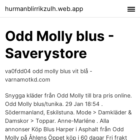
hurmanblirrikzulh.web.app
Odd Molly blus -
Saverystore
va0fdd04 odd molly blus vit blå -
varnamotkd.com
Snygga kläder från Odd Molly till bra pris online.
Odd Molly blus/tunika. 29 Jan 18:54 .
Södermanland, Eskilstuna. Mode > Damkläder &
Damskor > Toppar. Anne-Marléne . Alla
annonser Köp Blus Harper i Asphalt från Odd
Molly på Åhlens Öppet köp i 60 dagar Fri frakt