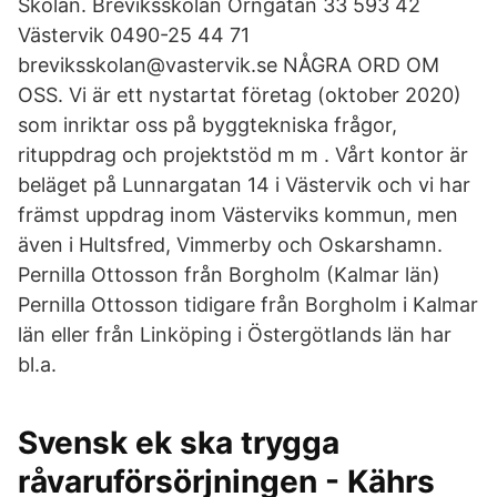
Skolan. Breviksskolan Örngatan 33 593 42
Västervik 0490-25 44 71
breviksskolan@vastervik.se NÅGRA ORD OM
OSS. Vi är ett nystartat företag (oktober 2020)
som inriktar oss på byggtekniska frågor,
rituppdrag och projektstöd m m . Vårt kontor är
beläget på Lunnargatan 14 i Västervik och vi har
främst uppdrag inom Västerviks kommun, men
även i Hultsfred, Vimmerby och Oskarshamn.
Pernilla Ottosson från Borgholm (Kalmar län)
Pernilla Ottosson tidigare från Borgholm i Kalmar
län eller från Linköping i Östergötlands län har
bl.a.
Svensk ek ska trygga
råvaruförsörjningen - Kährs