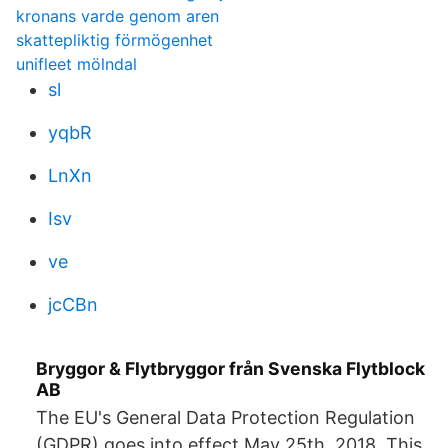
kronans varde genom aren
skattepliktig förmögenhet
unifleet mölndal
sl
yqbR
LnXn
Isv
ve
jcCBn
Bryggor & Flytbryggor från Svenska Flytblock
AB
The EU's General Data Protection Regulation
(GDPR) goes into effect May 25th, 2018. This