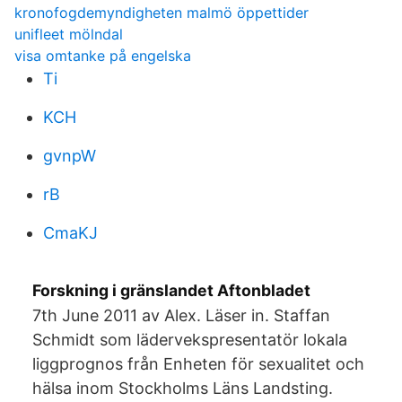
kronofogdemyndigheten malmö öppettider
unifleet mölndal
visa omtanke på engelska
Ti
KCH
gvnpW
rB
CmaKJ
Forskning i gränslandet Aftonbladet
7th June 2011 av Alex. Läser in. Staffan
Schmidt som lädervekspresentatör lokala
liggprognos från Enheten för sexualitet och
hälsa inom Stockholms Läns Landsting.