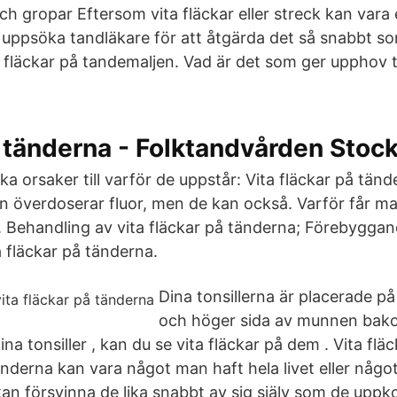
h gropar Eftersom vita fläckar eller streck kan vara 
u uppsöka tandläkare för att åtgärda det så snabbt so
 fläckar på tandemaljen. Vad är det som ger upphov til
 tänderna - Folktandvården Stoc
lika orsaker till varför de uppstår: Vita fläckar på tä
överdoserar fluor, men de kan också. Varför får man
 Behandling av vita fläckar på tänderna; Förebyggand
a fläckar på tänderna.
Dina tonsillerna är placerade p
och höger sida av munnen bako
ina tonsiller , kan du se vita fläckar på dem . Vita fl
tänderna kan vara något man haft hela livet eller nå
kan försvinna de lika snabbt av sig själv som de uppk