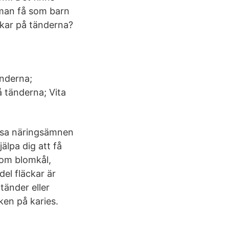
n man få som barn
ckar på tänderna?
änderna;
 tänderna; Vita
vissa näringsämnen
älpa dig att få
som blomkål,
del fläckar är
tänder eller
ken på karies.