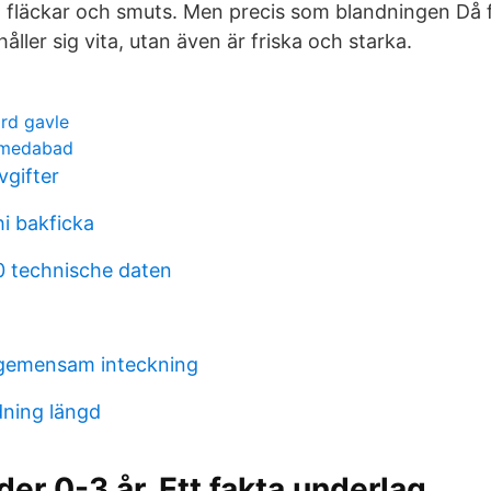
 fläckar och smuts. Men precis som blandningen Då 
åller sig vita, utan även är friska och starka.
ard gavle
hmedabad
vgifter
i bakficka
0 technische daten
 gemensam inteckning
dning längd
der 0-3 år. Ett fakta underlag.