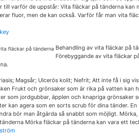
er till varför de uppstår: Vita fläckar på tänderna ka
ar fluor, men de kan också. Varför får man vita flä
key
Behandling av vita fläckar på t
Förebyggande av vita fläckar på
rna.
iasis; Magsår; Ulcerös kolit; Nefrit; Att inte få i sig 
sken Frukt och grönsaker som är rika på vatten kan hj
kter som jordgubbar, äpplen och knapriga grönsaker 
ter kan agera som en sorts scrub för dina tänder. En 
andra bör man åtgärda så snabbt som möjligt. Mörka, 
 tänderna Mörka fläckar på tänderna kan vara ett tec
fström