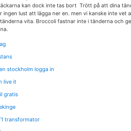
äckarna kan dock inte tas bort Trött på att dina tän
ingen lust att lägga ner en. men vi kanske inte vet a
tänderna vita. Broccoli fastnar inte i tänderna och ge
rna.
lag
stans
n stockholm logga in
 live it
l gratis
ekinge
f1 transformator