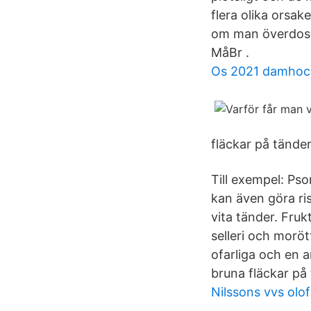
flera olika orsak
om man överdoser
MåBr .
Os 2021 damhoc
fläckar på tände
Till exempel: Psor
kan även göra ri
vita tänder. Fru
selleri och moröt
ofarliga och en 
bruna fläckar på
Nilssons vvs olo