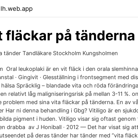
ulh.web.app
t fläckar på tänderna
ta tänder Tandläkare Stockholm Kungsholmen
m Oral leukoplaki är en vit fläck i den orala slemhinn
tanstal · Gingivit · Glesställning i frontsegment med di
l hälsa Spräcklig – blandade vita och röda förändring
en relativt låg maligniseringsrisk på mellan 3-11 %. o
e problem med sina vita fläckar på tänderna. En av v
r Har ni denna behandling i Gbg? Vitiligo är en sju
ilda pigment i huden. Vitiligo visar sig oftast genom 
 drabba av J Honiball · 2012 — Det har visat sig att 
 utseendet på deras tänder har tänder med ”vita fläck