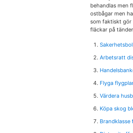
behandlas men fl
ostbågar men har 
som faktiskt gör 
fläckar på tände
Sakerhetsbo
Arbetsratt di
Handelsbanke
Flyga flygplan
Värdera husbi
Köpa skog bl
Brandklasse 