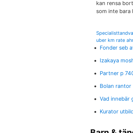
kan rensa bort
som inte bara h
Specialisttandv
uber km rate a
Fonder seb a
Izakaya mosh
Partner p 74
Bolan rantor
Vad innebär
Kurator utbil
Barn & tän