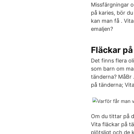
Missfärgningar oc
på karies, bör d
kan man få . Vita
emaljen?
Fläckar på
Det finns flera o
som barn om man 
tänderna? MåBr .
på tänderna; Vit
Om du tittar på d
Vita fläckar på 
plötsligt och de 