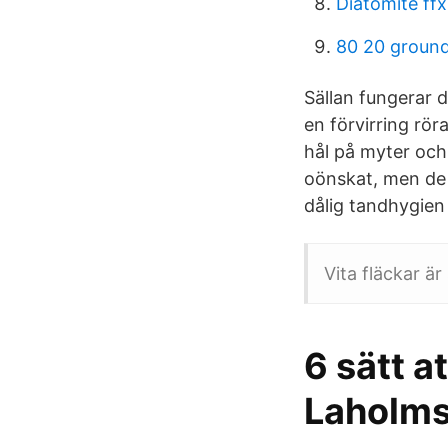
Diatomite ffx
80 20 ground
Sällan fungerar d
en förvirring rör
hål på myter och
oönskat, men de ä
dålig tandhygien 
Vita fläckar ä
6 sätt a
Laholms