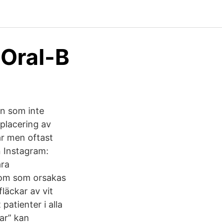
 Oral-B
an som inte
splacering av
ar men oftast
n Instagram:
åra
kdom som orsakas
fläckar av vit
patienter i alla
ar” kan