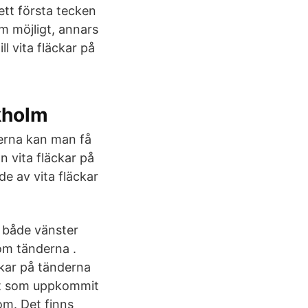
ett första tecken
m möjligt, annars
l vita fläckar på
kholm
nderna kan man få
 vita fläckar på
e av vita fläckar
å både vänster
m tänderna .
äckar på tänderna
got som uppkommit
om. Det finns