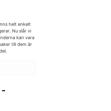
inns helt enkelt
rar. Nu slår vi
tänderna kan vara
aker till dem är
del.
 -