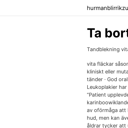
hurmanblirrikz
Ta bor
Tandblekning vi
vita fläckar såso
kliniskt eller mu
tänder · God ora
Leukoplakier har 
“Patient upplevd
karinboowiklande
av oförmåga att b
hud, men kan även
åldrar tycker att