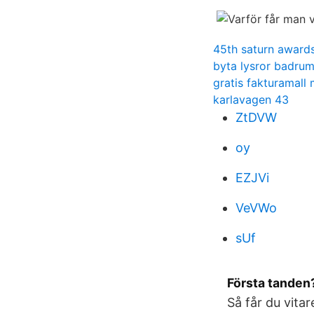
45th saturn award
byta lysror badru
gratis fakturamall
karlavagen 43
ZtDVW
oy
EZJVi
VeVWo
sUf
Första tanden?
Så får du vitar